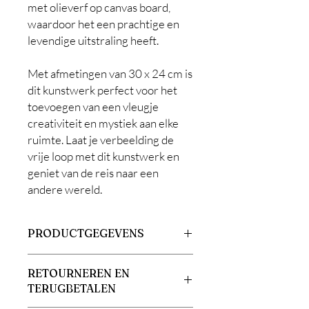
met olieverf op canvas board,
waardoor het een prachtige en
levendige uitstraling heeft.
Met afmetingen van 30 x 24 cm is
dit kunstwerk perfect voor het
toevoegen van een vleugje
creativiteit en mystiek aan elke
ruimte. Laat je verbeelding de
vrije loop met dit kunstwerk en
geniet van de reis naar een
andere wereld.
PRODUCTGEGEVENS
Materialen: olieverf op canvas board
RETOURNEREN EN
Afmetingen: 24 x 30 cm
TERUGBETALEN
Jaar: 2023
Certificaat van authenticiteit: ja